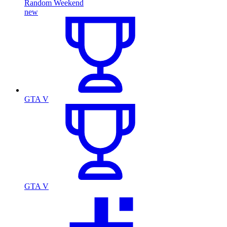
Random Weekend
new
GTA V
GTA V