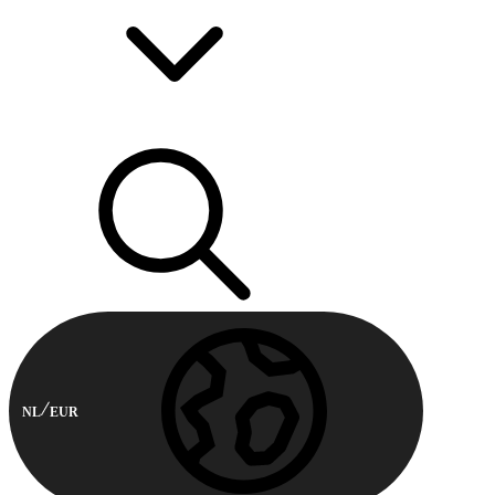
NL
EUR