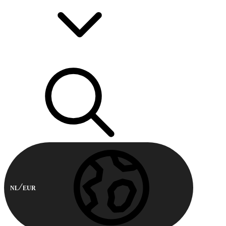
NL
EUR