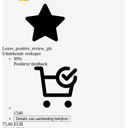
Leave_positive_review_pls
Uitstekende verkoper
99%
Positieve feedback
1540
Details van aanbieding bekijken
75.00
EUR