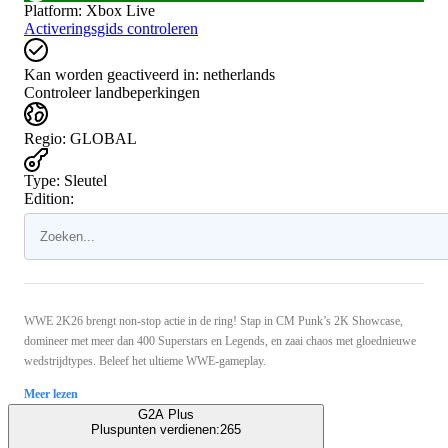
Platform
:
Xbox Live
Activeringsgids controleren
Kan worden geactiveerd in:
netherlands
Controleer landbeperkingen
Regio
:
GLOBAL
Type
:
Sleutel
Edition:
WWE 2K26 brengt non-stop actie in de ring! Stap in CM Punk’s 2K Showcase,
domineer met meer dan 400 Superstars en Legends, en zaai chaos met gloednieuwe
wedstrijdtypes. Beleef het ultieme WWE-gameplay.
Meer lezen
G2A Plus
Pluspunten verdienen:
265