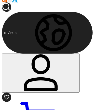
NL
EUR