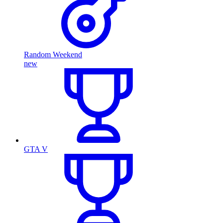
Random Weekend
new
GTA V