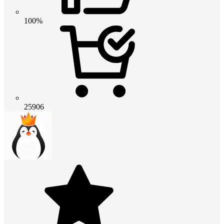
100%
25906