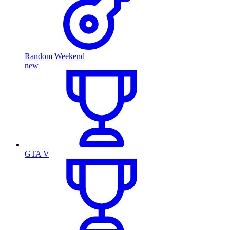
Random Weekend
new
GTA V