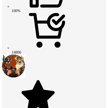
100%
14806