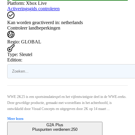
Platform
:
Xbox Live
Activeringsgids controleren
Kan worden geactiveerd in:
netherlands
Controleer landbeperkingen
Regio
:
GLOBAL
Type
:
Sleutel
Edition:
WWE 2K25 is een sportsimulatiespel en het vijfentwintigste deel in de WWE-reeks.
Deze geweldige productie, gemaakt met worstelfans in het achterhoofd, is
ontwikkeld door Visual Concepts en uitgegeven door 2K op 14 maart ...
Meer lezen
G2A Plus
Pluspunten verdienen:
250