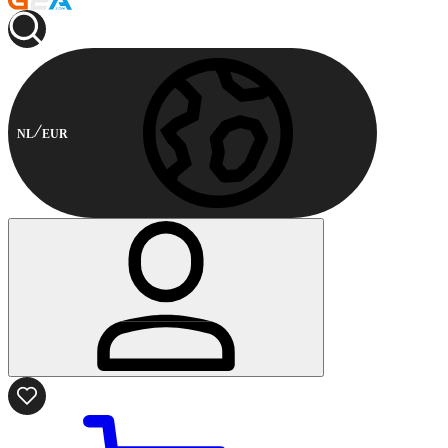
NL
EUR