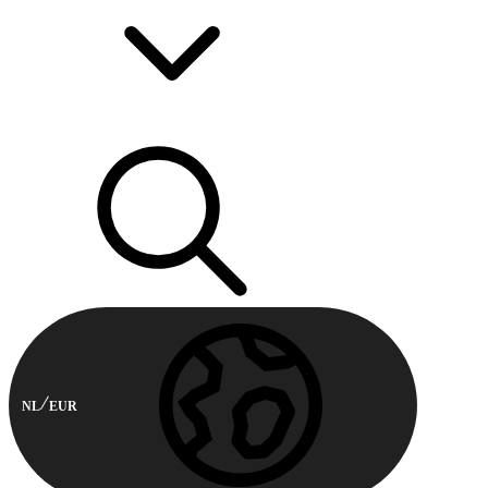
NL
EUR