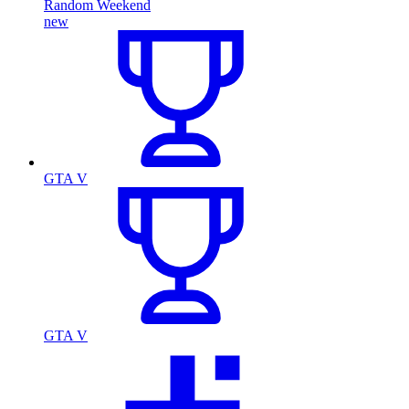
Random Weekend
new
GTA V
GTA V