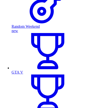
Random Weekend
new
GTA V