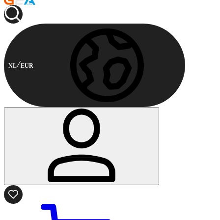
NL
EUR