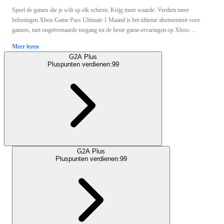
Speel de games die je wilt op elk scherm. Krijg meer waarde. Verdien meer
beloningen.Xbox Game Pass Ultimate 1 Maand is het ultieme abonnement voor
gamers, met ongeëvenaarde toegang tot de beste game-ervaringen op Xbox- ...
Meer lezen
G2A Plus
Pluspunten verdienen:
99
G2A Plus
Pluspunten verdienen:
99