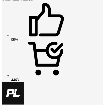
99%
4463