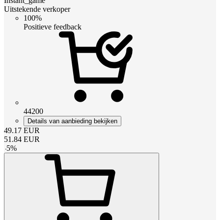
Instant_game
Uitstekende verkoper
100%
Positieve feedback
44200
Details van aanbieding bekijken
49.17
EUR
51.84
EUR
-
5
%