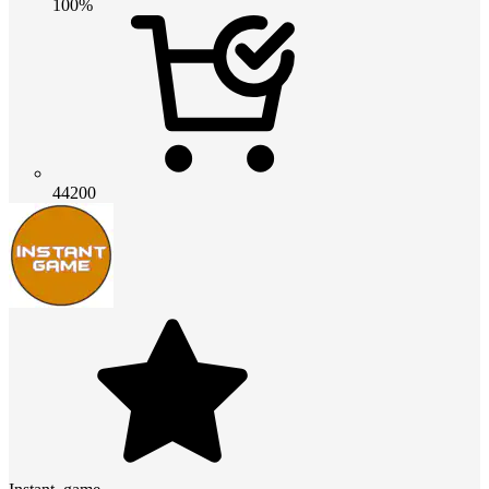
100%
44200