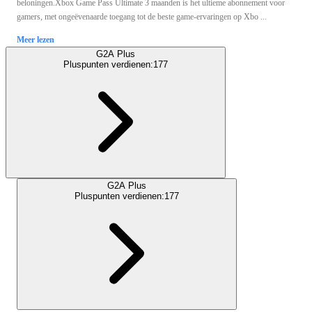
beloningen.Xbox Game Pass Ultimate 3 maanden is het ultieme abonnement voor
gamers, met ongeëvenaarde toegang tot de beste game-ervaringen op Xbo ...
Meer lezen
G2A Plus
Pluspunten verdienen:
177
G2A Plus
Pluspunten verdienen:
177