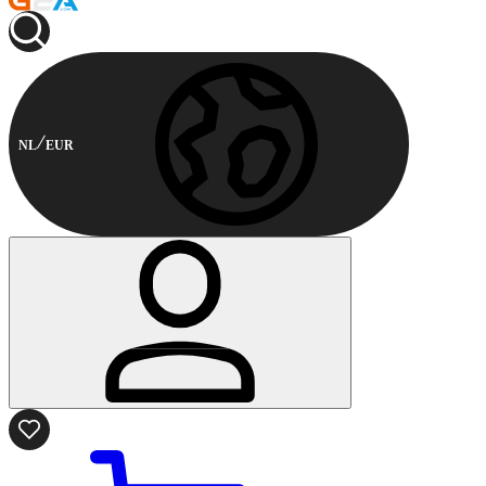
NL
EUR