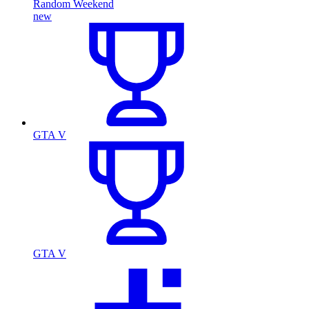
Random Weekend
new
GTA V
GTA V