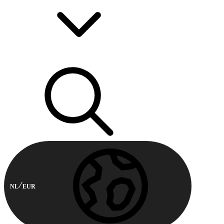
NL
EUR