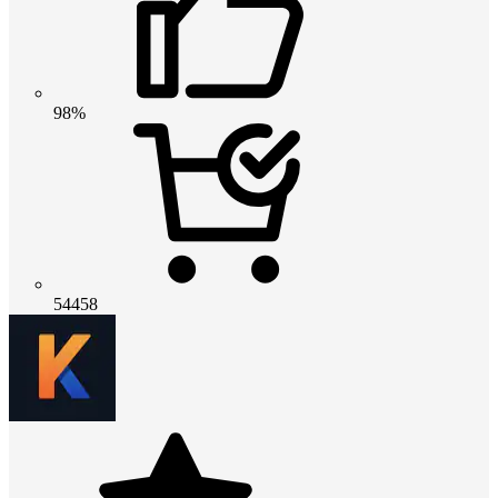
98%
54458