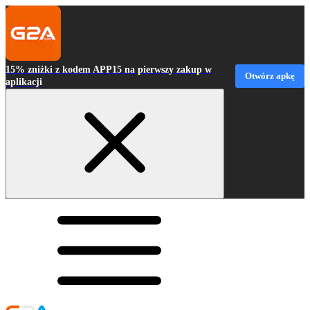
15% zniżki z kodem APP15 na pierwszy zakup w
Otwórz apkę
aplikacji