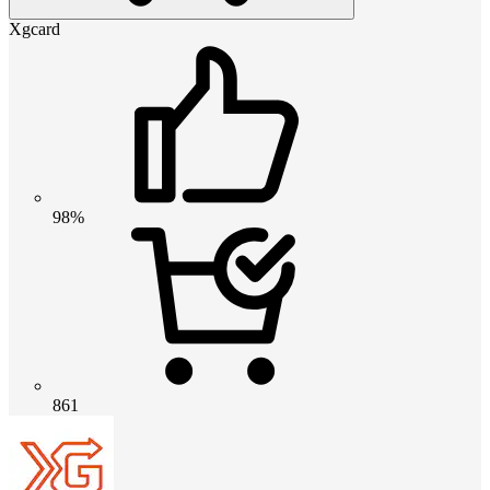
Xgcard
98%
861