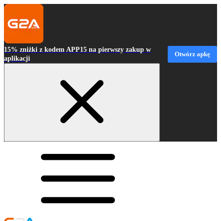
15% zniżki z kodem APP15 na pierwszy zakup w
Otwórz apkę
aplikacji