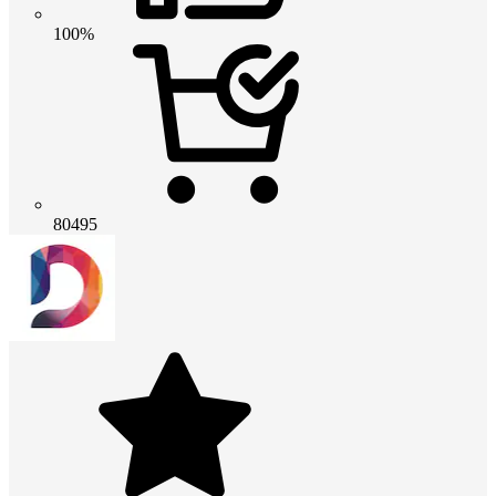
100%
80495