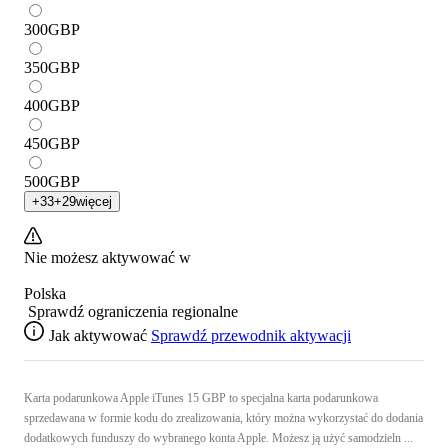
300
GBP
350
GBP
400
GBP
450
GBP
500
GBP
+
33
+
29
więcej
Nie możesz aktywować w
Polska
Sprawdź ograniczenia regionalne
Jak aktywować
Sprawdź przewodnik aktywacji
Karta podarunkowa Apple iTunes 15 GBP to specjalna karta podarunkowa
sprzedawana w formie kodu do zrealizowania, który można wykorzystać do dodania
dodatkowych funduszy do wybranego konta Apple. Możesz ją użyć samodzieln ...