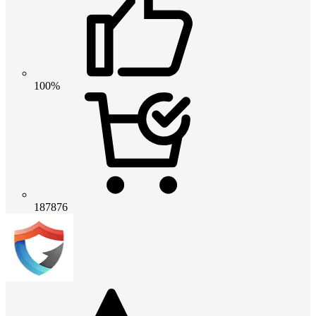
100%
187876