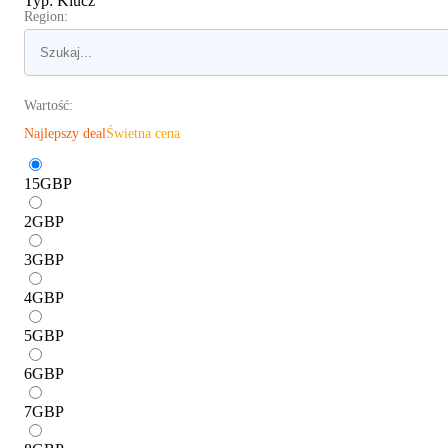
Typ
:
Klucz
Region:
Wartość:
Najlepszy deal
Świetna cena
15
GBP
2
GBP
3
GBP
4
GBP
5
GBP
6
GBP
7
GBP