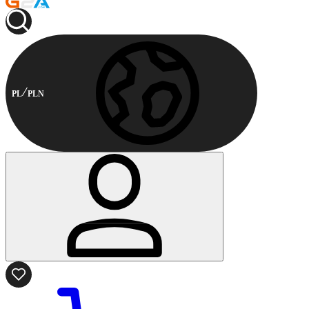
PL
PLN