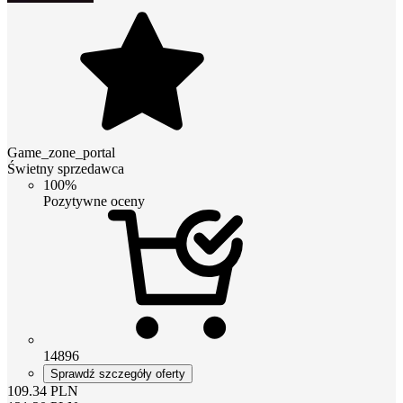
Game_zone_portal
Świetny sprzedawca
100%
Pozytywne oceny
14896
Sprawdź szczegóły oferty
109.34
PLN