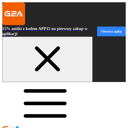
15% zniżki z kodem APP15 na pierwszy zakup w
Otwórz apkę
aplikacji