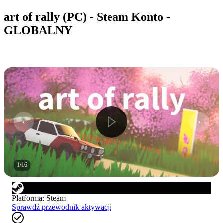
art of rally (PC) - Steam Konto -
GLOBALNY
1
/
16
Platforma
:
Steam
Sprawdź przewodnik aktywacji