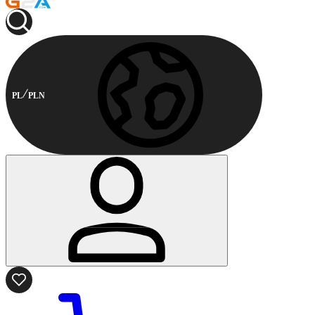
PL
PLN