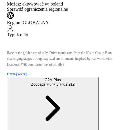
Możesz aktywować w:
poland
Sprawdź ograniczenia regionalne
Region
:
GLOBALNY
Typ
:
Konto
Race in the golden era of rally. Drive iconic cars from the 60s to Group B on
challenging stages through stylized environments inspired by real worldwide
locations. Will you master the art of rally?
Czytaj więcej
G2A Plus
Zdobądź Punkty Plus:
212