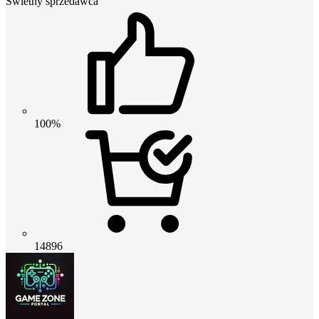
Świetny sprzedawca
100%
14896