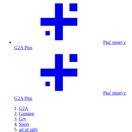
Płać mniej z
G2A Plus
Płać mniej z
G2A Plus
G2A
Gaming
Gry
Sport
art of rally