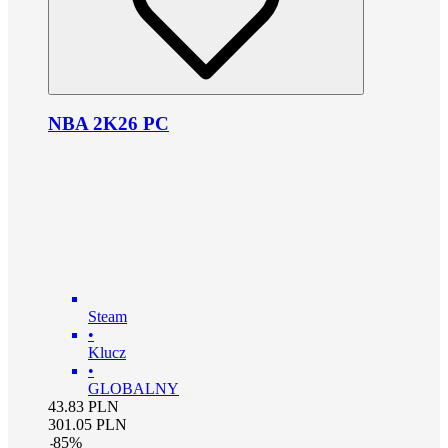
NBA 2K26 PC
Steam
•
Klucz
•
GLOBALNY
43.83
PLN
301.05
PLN
-
85
%