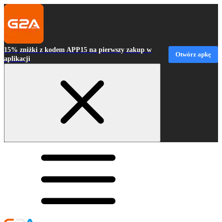
15% zniżki z kodem APP15 na pierwszy zakup w
Otwórz apkę
aplikacji