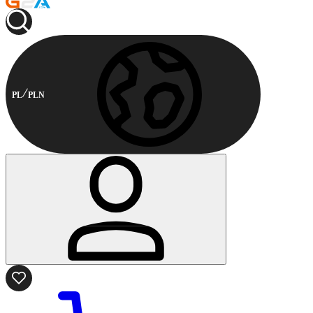
PL
PLN