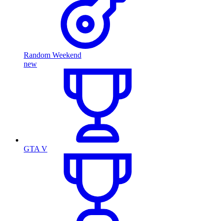
Random Weekend
new
GTA V