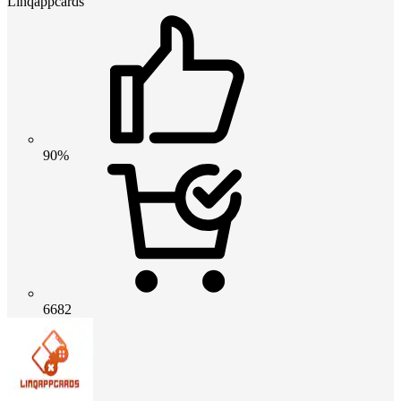
Linqappcards
90%
6682