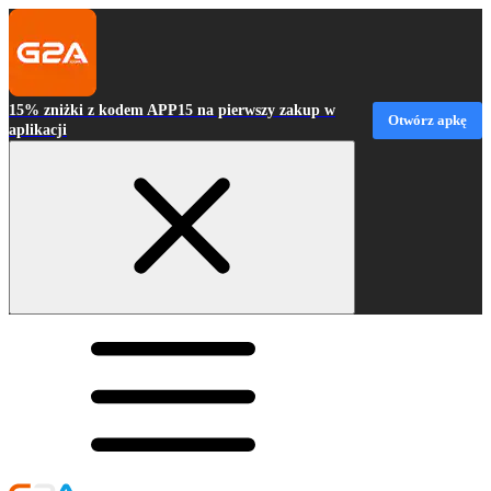
15% zniżki z kodem APP15 na pierwszy zakup w
Otwórz apkę
aplikacji