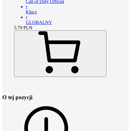
Call of Duty Official
•
Klucz
•
GLOBALNY
5.79
PLN
O tej pozycji