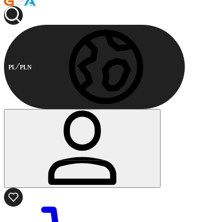
PL
PLN