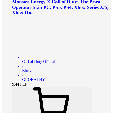
Monster Energy X Call of Duty: The Beast
Operator Skin PC, PS5, PS4, Xbox Series X/S,
Xbox One
Call of Duty Official
•
Klucz
•
GLOBALNY
9.44
PLN