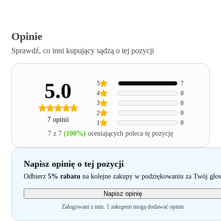
Opinie
Sprawdź, co inni kupujący sądzą o tej pozycji
5.0
5
7
4
0
3
0
2
0
7 opinii
1
0
7 z 7
(100%)
oceniających poleca tę pozycję
Napisz opinię o tej pozycji
Odbierz
5% rabatu
na kolejne zakupy w podziękowaniu za Twój głos
Napisz opinię
Zalogowani z min. 1 zakupem mogą dodawać opinie