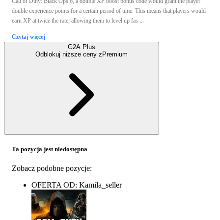
Call of Duty: Black Ops 6, a double XP boost bonus code would grant the player
double experience points for a certain period of time. This means that players would
earn XP at twice the rate, allowing them to level up fas ...
Czytaj więcej
G2A Plus
Odblokuj niższe ceny z
Premium
Ta pozycja jest niedostępna
Zobacz podobne pozycje:
OFERTA OD: Kamila_seller