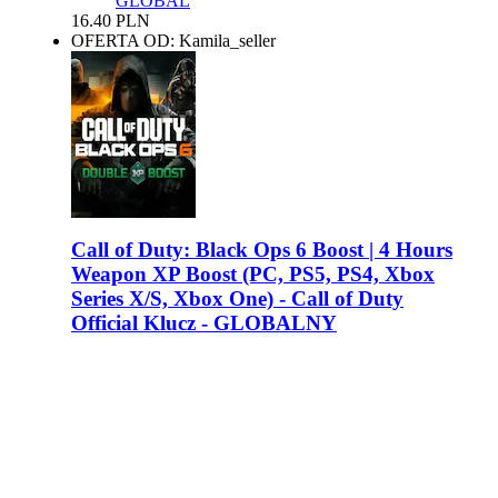
GLOBAL
16.40
PLN
OFERTA OD: Kamila_seller
Call of Duty: Black Ops 6 Boost | 4 Hours
Weapon XP Boost (PC, PS5, PS4, Xbox
Series X/S, Xbox One) - Call of Duty
Official Klucz - GLOBALNY