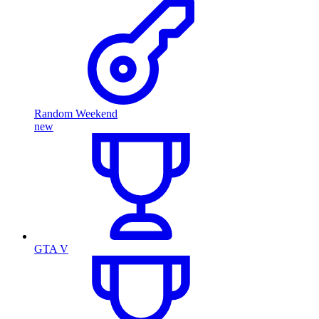
Random Weekend
new
GTA V