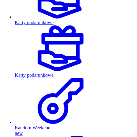
Karty podarunkowe
Karty podarunkowe
Random Weekend
new