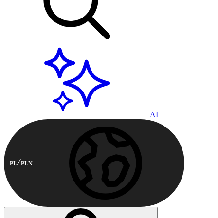
AI
PL
PLN