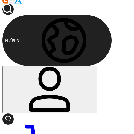
PL
PLN