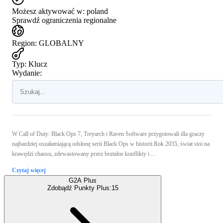
Możesz aktywować w:
poland
Sprawdź ograniczenia regionalne
Region
:
GLOBALNY
Typ
:
Klucz
Wydanie:
W Call of Duty: Black Ops 7, Treyarch i Raven Software przygotowali dla graczy
najbardziej oszałamiającą odsłonę serii Black Ops w historii.Rok 2035, świat stoi na
krawędzi chaosu, zdewastowany przez brutalne konflikty i ...
Czytaj więcej
G2A Plus
Zdobądź Punkty Plus:
15