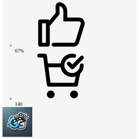
67%
140