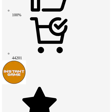
100%
44201