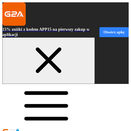
15% zniżki z kodem APP15 na pierwszy zakup w
Otwórz apkę
aplikacji