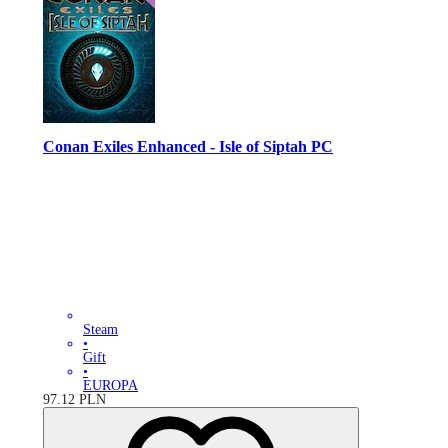
Conan Exiles Enhanced - Isle of Siptah PC
Steam
•
Gift
•
EUROPA
97.12
PLN