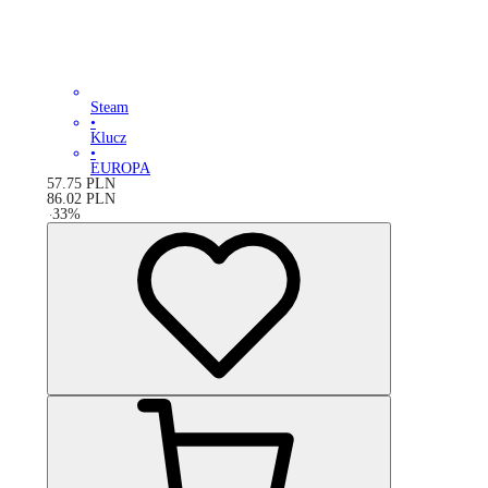
Steam
•
Klucz
•
EUROPA
57.75
PLN
86.02
PLN
-
33
%