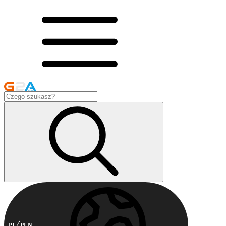
PL
PLN