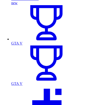
new
GTA V
GTA V