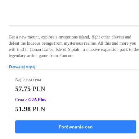
Loading...
Loading...
Loading...
Loading...
Loading
Get a new mount, explore a mysterious island, fight other players and
defeat the hideous beings from mysterious realms. All this and more you
will find in Conan Exiles: Isle of Siptah - a massive expansion pack to the
legendary action game from Funcom.
Przeczytaj więcej
Najlepsza cena
57.75
PLN
Cena z
G2A Plus
51.98
PLN
Porównanie cen