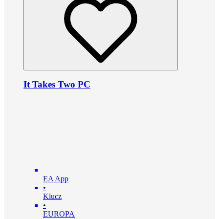
It Takes Two PC
EA App
•
Klucz
•
EUROPA