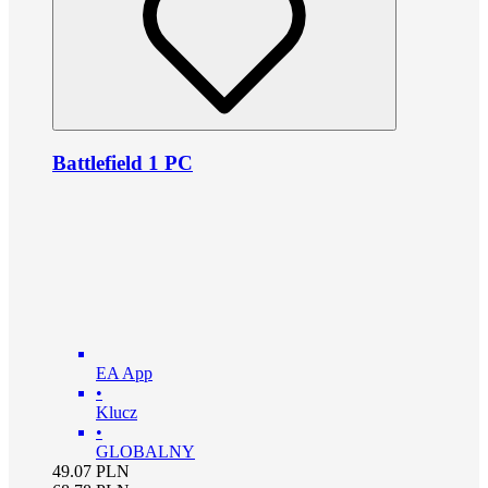
Battlefield 1 PC
EA App
•
Klucz
•
GLOBALNY
49.07
PLN