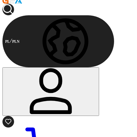
PL
PLN