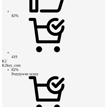
82%
419
K2
K2key_com
82%
Pozytywne oceny