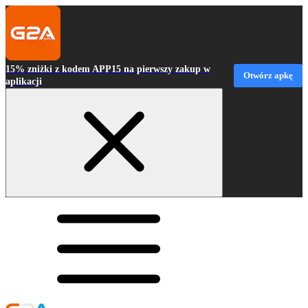
15% zniżki z kodem APP15 na pierwszy zakup w
Otwórz apkę
aplikacji