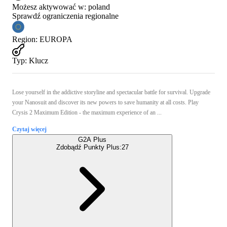
Możesz aktywować w:
poland
Sprawdź ograniczenia regionalne
Region
:
EUROPA
Typ
:
Klucz
Lose yourself in the addictive storyline and spectacular battle for survival. Upgrade
your Nanosuit and discover its new powers to save humanity at all costs. Play
Crysis 2 Maximum Edition - the maximum experience of an ...
Czytaj więcej
G2A Plus
Zdobądź Punkty Plus:
27