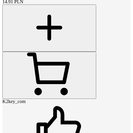
14.91
PLN
K2key_com