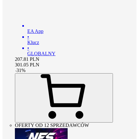
EA App
•
Klucz
•
GLOBALNY
207.81
PLN
301.05
PLN
-
31
%
OFERTY OD 12 SPRZEDAWCÓW