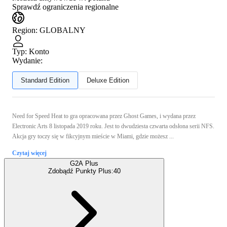
Sprawdź ograniczenia regionalne
Region
:
GLOBALNY
Typ
:
Konto
Wydanie:
Standard Edition
Deluxe Edition
Need for Speed ​​Heat to gra opracowana przez Ghost Games, i wydana przez
Electronic Arts 8 listopada 2019 roku. Jest to dwudziesta czwarta odsłona serii NFS.
Akcja gry toczy się w fikcyjnym mieście w Miami, gdzie możesz ...
Czytaj więcej
G2A Plus
Zdobądź Punkty Plus:
40