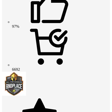
97%
6692