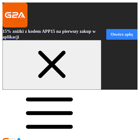
15% zniżki z kodem APP15 na pierwszy zakup w
Otwórz apkę
aplikacji