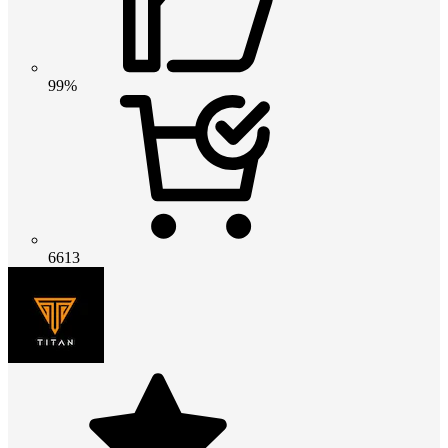
99%
6613