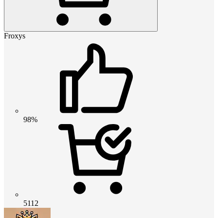
Froxys
98%
5112