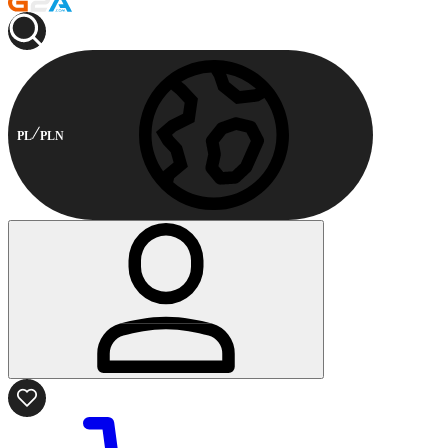
PL
PLN