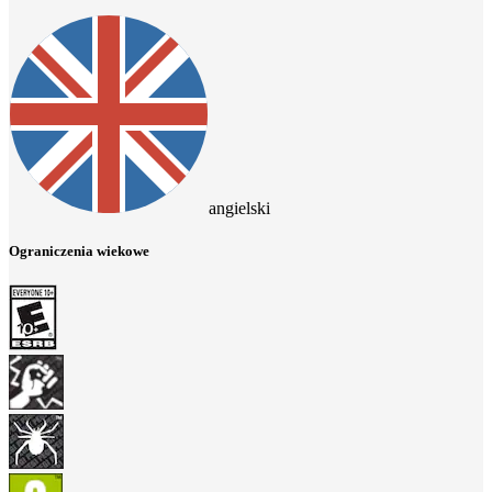
angielski
Ograniczenia wiekowe