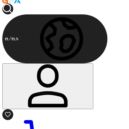
PL
PLN