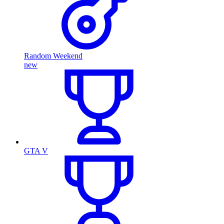
Random Weekend
new
GTA V