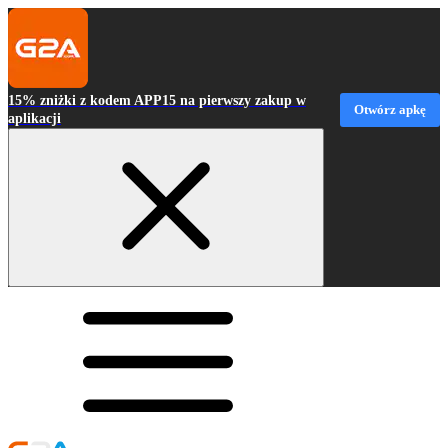
15% zniżki z kodem APP15 na pierwszy zakup w
Otwórz apkę
aplikacji