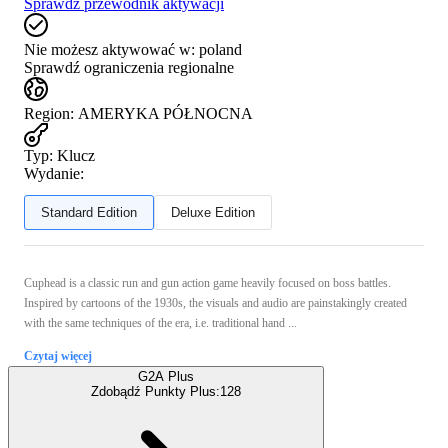
Sprawdź przewodnik aktywacji
Nie możesz aktywować w:
poland
Sprawdź ograniczenia regionalne
Region
:
AMERYKA PÓŁNOCNA
Typ
:
Klucz
Wydanie:
Standard Edition
Deluxe Edition
Cuphead is a classic run and gun action game heavily focused on boss battles.
Inspired by cartoons of the 1930s, the visuals and audio are painstakingly created
with the same techniques of the era, i.e. traditional hand ...
Czytaj więcej
G2A Plus
Zdobądź Punkty Plus:
128