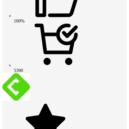
100%
5390