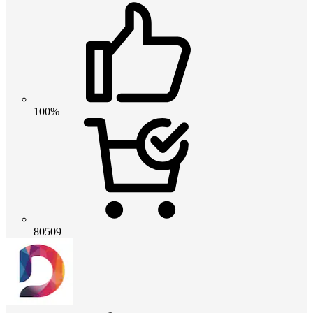
100%
80509