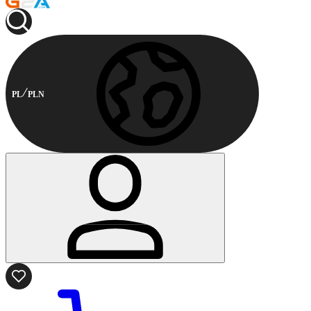
PL
PLN