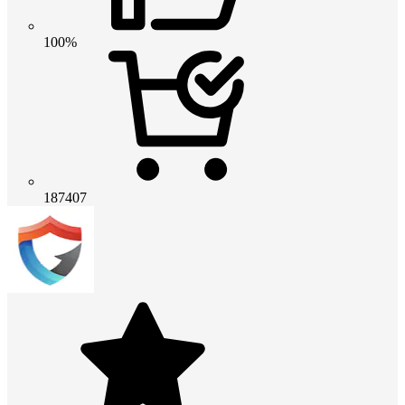
100%
187407