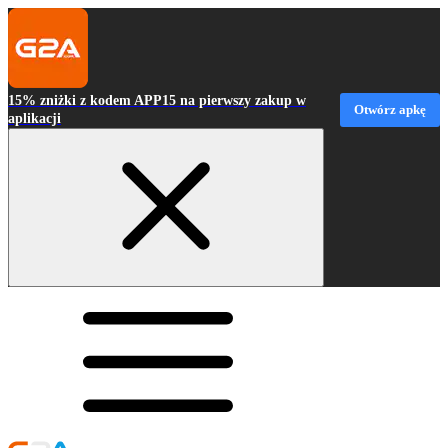
15% zniżki z kodem APP15 na pierwszy zakup w
Otwórz apkę
aplikacji