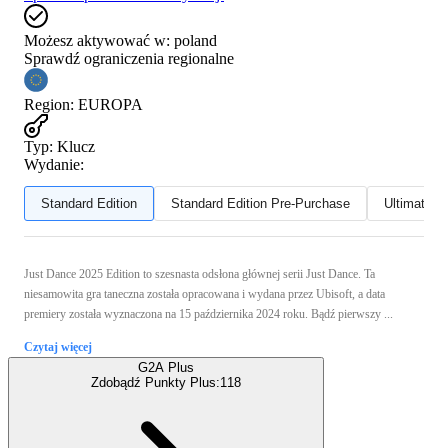
Możesz aktywować w:
poland
Sprawdź ograniczenia regionalne
Region
:
EUROPA
Typ
:
Klucz
Wydanie:
Standard Edition
Standard Edition Pre-Purchase
Ultimate Ed
Just Dance 2025 Edition to szesnasta odsłona głównej serii Just Dance. Ta
niesamowita gra taneczna została opracowana i wydana przez Ubisoft, a data
premiery została wyznaczona na 15 października 2024 roku. Bądź pierwszy ...
Czytaj więcej
G2A Plus
Zdobądź Punkty Plus:
118