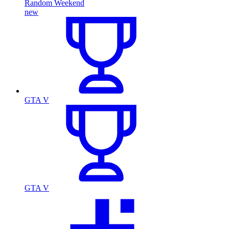
Random Weekend
new
GTA V
GTA V