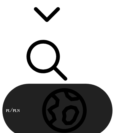
PL
PLN