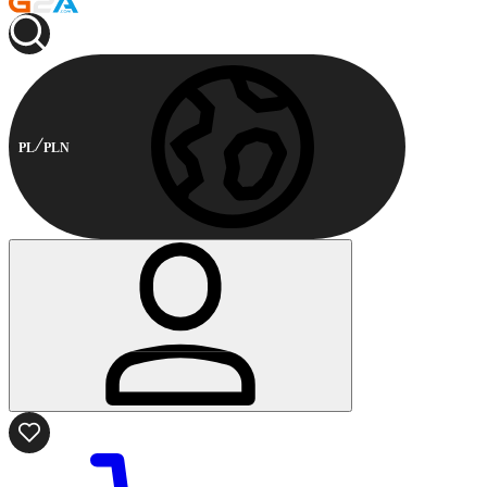
PL
PLN