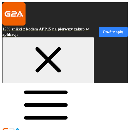
15% zniżki z kodem APP15 na pierwszy zakup w
Otwórz apkę
aplikacji