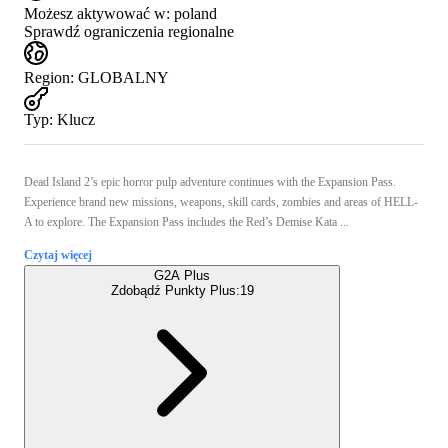
Możesz aktywować w:
poland
Sprawdź ograniczenia regionalne
Region
:
GLOBALNY
Typ
:
Klucz
Dead Island 2’s epic horror pulp adventure continues with the Expansion Pass.
Experience brand new missions, weapons, skill cards, zombies and areas of HELL-
A to explore. The Expansion Pass includes the Red’s Demise Kata ...
Czytaj więcej
G2A Plus
Zdobądź Punkty Plus:
19