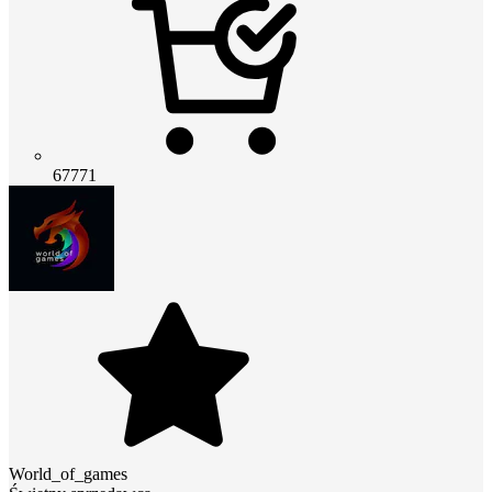
67771
World_of_games