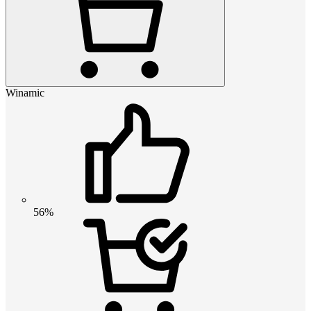
Winamic
56%