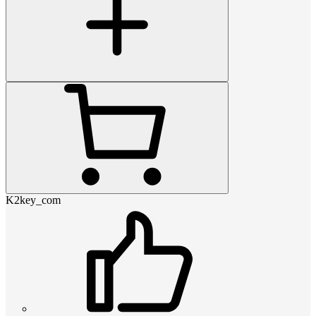
K2key_com