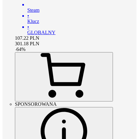
Steam
•
Klucz
•
GLOBALNY
107.22
PLN
301.18
PLN
-
64
%
SPONSOROWANA