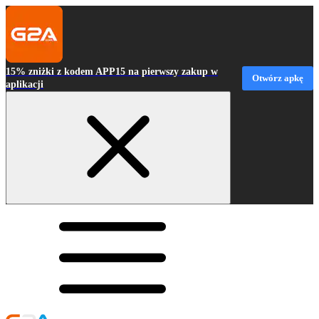
15% zniżki z kodem APP15 na pierwszy zakup w
Otwórz apkę
aplikacji