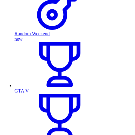
Random Weekend
new
GTA V