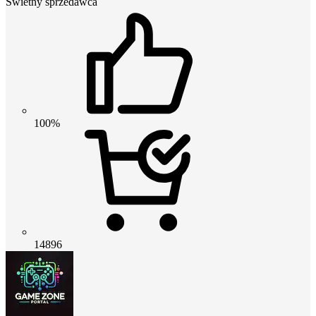
Świetny sprzedawca
100%
14896