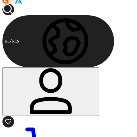
PL
PLN