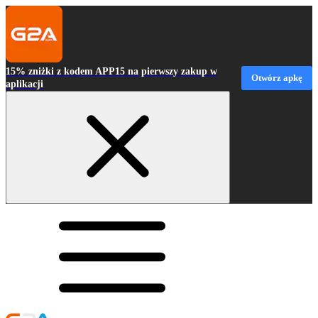
15% zniżki z kodem APP15 na pierwszy zakup w
Otwórz apkę
aplikacji