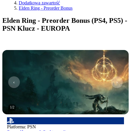
Dodatkowa zawartość
Elden Ring - Preorder Bonus
Elden Ring - Preorder Bonus (PS4, PS5) -
PSN Klucz - EUROPA
1
/
2
Platforma
:
PSN