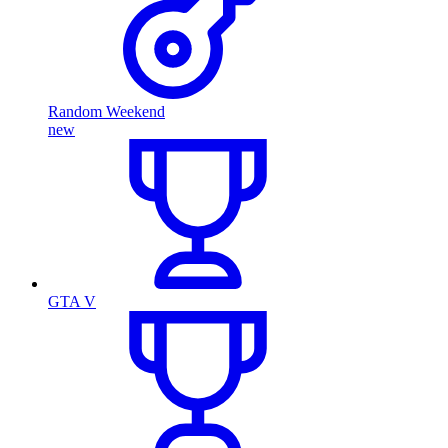
Random Weekend
new
GTA V