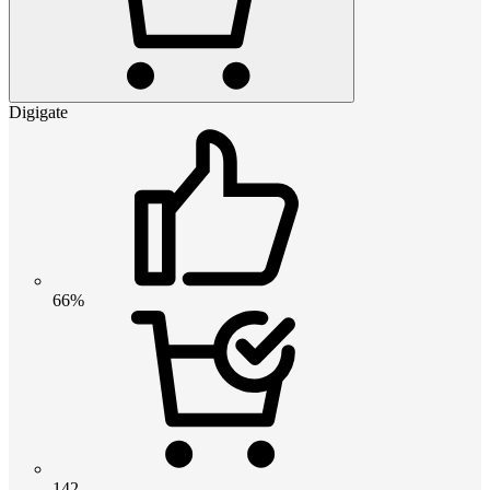
Digigate
66%
142