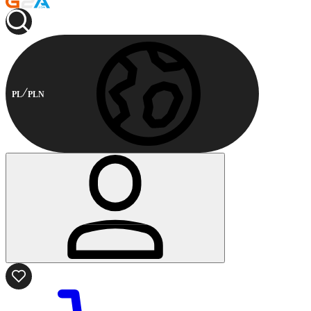
PL
PLN