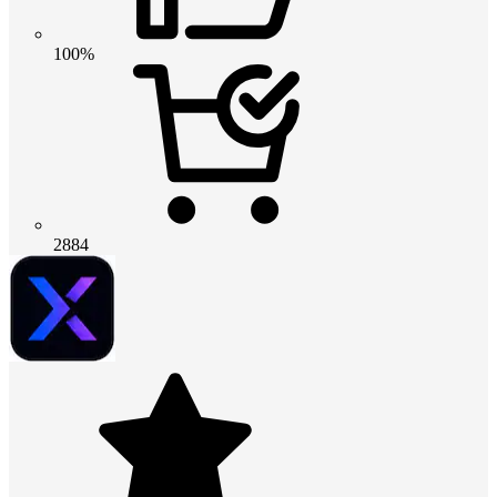
100%
2884