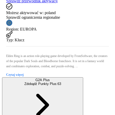
Sprawdź przewodnik aktywacji
Możesz aktywować w:
poland
Sprawdź ograniczenia regionalne
Region
:
EUROPA
Typ
:
Klucz
Elden Ring is an action role-playing game developed by FromSoftware, the creators
of the popular Dark Souls and Bloodborne franchises. It is set in a fantasy world
and combinates exploration, combat, and puzzle-solving. ...
Czytaj więcej
G2A Plus
Zdobądź Punkty Plus:
63