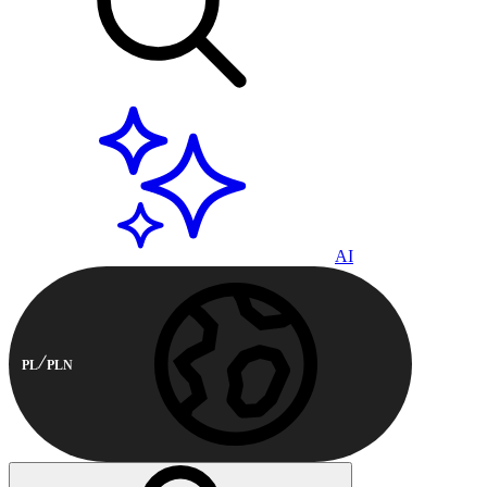
AI
PL
PLN