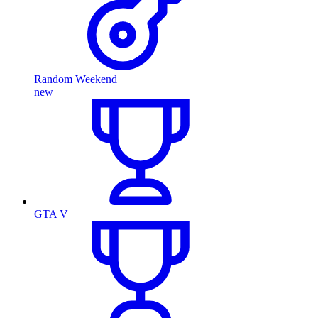
Random Weekend
new
GTA V