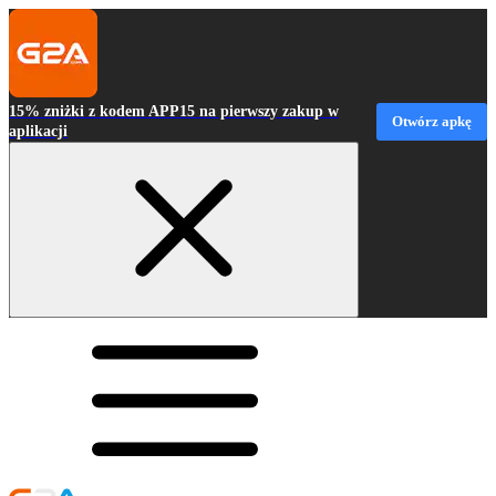
15% zniżki z kodem APP15 na pierwszy zakup w
Otwórz apkę
aplikacji