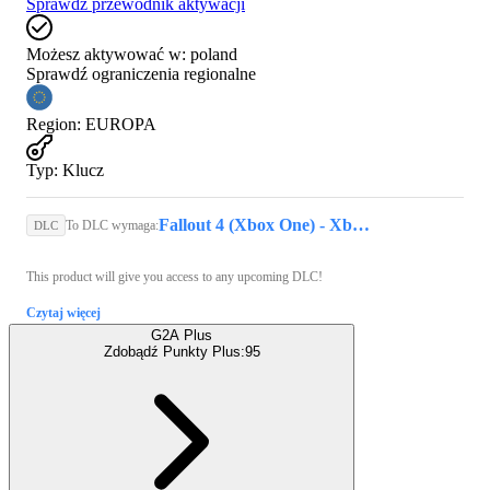
Sprawdź przewodnik aktywacji
Możesz aktywować w:
poland
Sprawdź ograniczenia regionalne
Region
:
EUROPA
Typ
:
Klucz
Fallout 4 (Xbox One) - Xbox Live Key - EUROPE
To DLC wymaga:
DLC
This product will give you access to any upcoming DLC!
Czytaj więcej
G2A Plus
Zdobądź Punkty Plus:
95