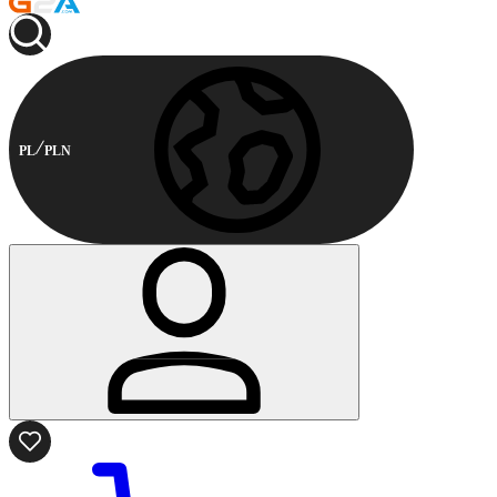
PL
PLN