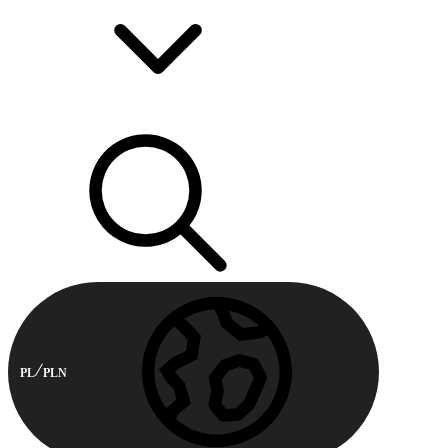
PL
PLN