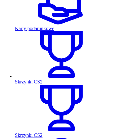
Karty podarunkowe
Skrzynki CS2
Skrzynki CS2