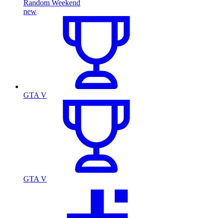
Random Weekend
new
GTA V
GTA V