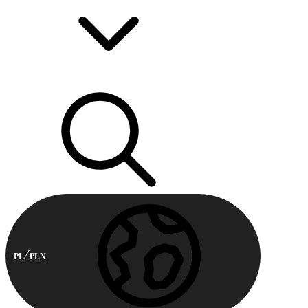
PL
PLN