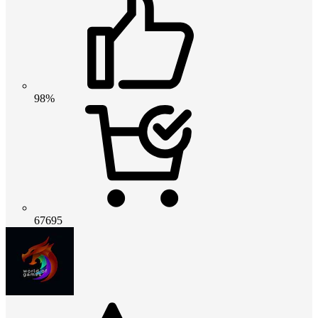
98%
67695