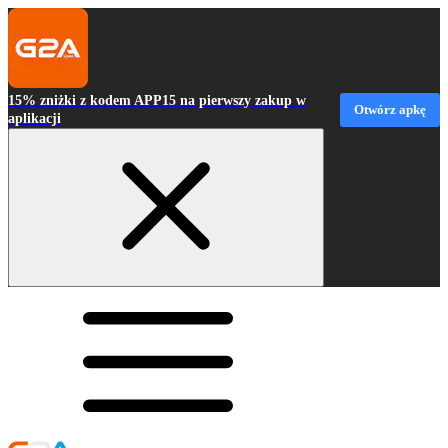
15% zniżki z kodem APP15 na pierwszy zakup w
Otwórz apkę
aplikacji