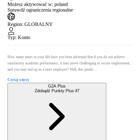
Możesz aktywować w:
poland
Sprawdź ograniczenia regionalne
Region
:
GLOBALNY
Typ
:
Konto
How many times in your life have you been informed that if you do not achieve
satisfactory academic performance, it may prove challenging to secure employment,
and you may end up as a store employee? Well, this predic ...
Czytaj więcej
G2A Plus
Zdobądź Punkty Plus:
47