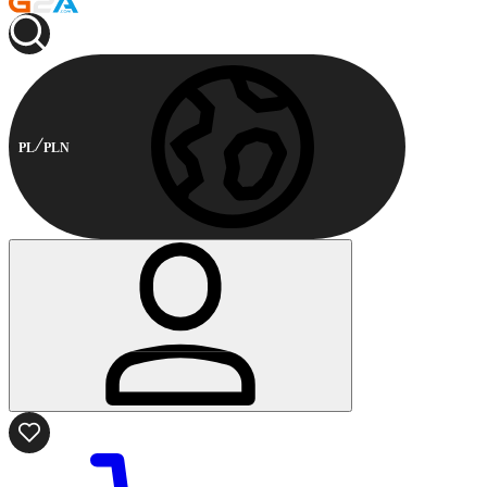
PL
PLN