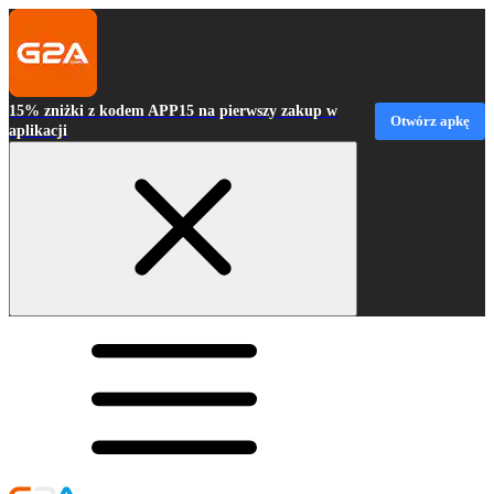
15% zniżki z kodem APP15 na pierwszy zakup w
Otwórz apkę
aplikacji