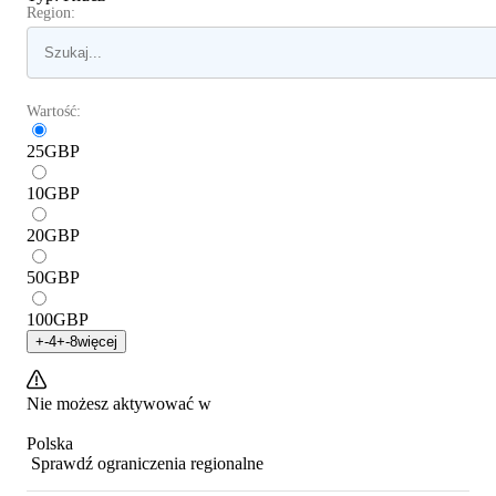
Region:
Wartość:
25
GBP
10
GBP
20
GBP
50
GBP
100
GBP
+
-4
+
-8
więcej
Nie możesz aktywować w
Polska
Sprawdź ograniczenia regionalne