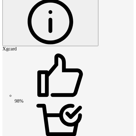
Xgcard
98%