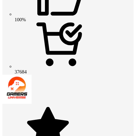
100%
37684