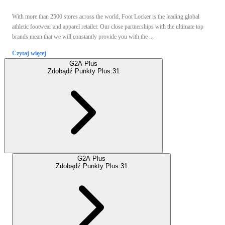
With more than 2500 stores across the world, Foot Locker is the leading global
athletic footwear and apparel retailer. Our close partnerships with the ultimate top
brands mean that we will constantly provide you with the ...
Czytaj więcej
G2A Plus
Zdobądź Punkty Plus:
31
G2A Plus
Zdobądź Punkty Plus:
31