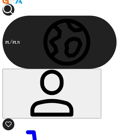
PL
PLN