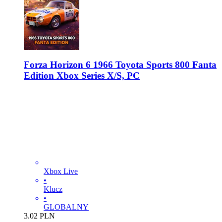
Forza Horizon 6 1966 Toyota Sports 800 Fanta
Edition Xbox Series X/S, PC
Xbox Live
•
Klucz
•
GLOBALNY
3.02
PLN