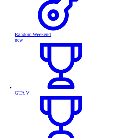
Random Weekend
new
GTA V