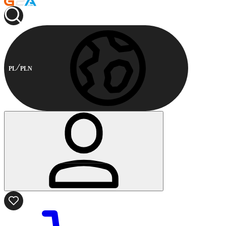
PL
PLN