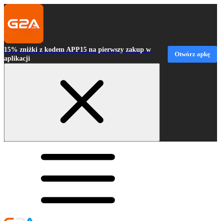
15% zniżki z kodem APP15 na pierwszy zakup w
Otwórz apkę
aplikacji