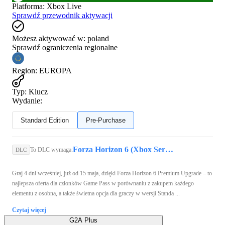
Platforma
:
Xbox Live
Sprawdź przewodnik aktywacji
Możesz aktywować w:
poland
Sprawdź ograniczenia regionalne
Region
:
EUROPA
Typ
:
Klucz
Wydanie:
Standard Edition
Pre-Purchase
Forza Horizon 6 (Xbox Series X/S, PC) - Xbox Live Key - GLOBAL
To DLC wymaga:
DLC
Graj 4 dni wcześniej, już od 15 maja, dzięki Forza Horizon 6 Premium Upgrade – to
najlepsza oferta dla członków Game Pass w porównaniu z zakupem każdego
elementu z osobna, a także świetna opcja dla graczy w wersji Standa ...
Czytaj więcej
G2A Plus