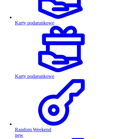
Karty podarunkowe
Karty podarunkowe
Random Weekend
new