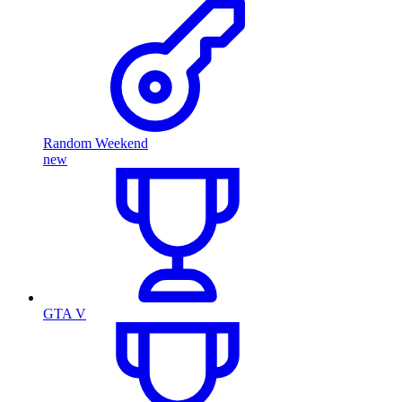
Random Weekend
new
GTA V