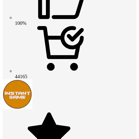
100%
44165