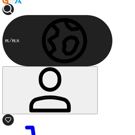
PL
PLN