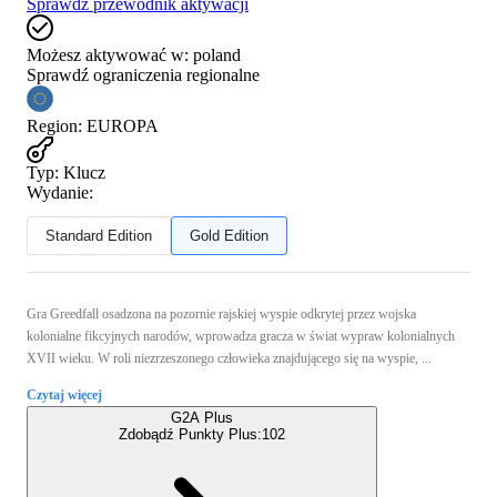
Sprawdź przewodnik aktywacji
Możesz aktywować w:
poland
Sprawdź ograniczenia regionalne
Region
:
EUROPA
Typ
:
Klucz
Wydanie:
Standard Edition
Gold Edition
Gra Greedfall osadzona na pozornie rajskiej wyspie odkrytej przez wojska
kolonialne fikcyjnych narodów, wprowadza gracza w świat wypraw kolonialnych
XVII wieku. W roli niezrzeszonego człowieka znajdującego się na wyspie, ...
Czytaj więcej
G2A Plus
Zdobądź Punkty Plus:
102