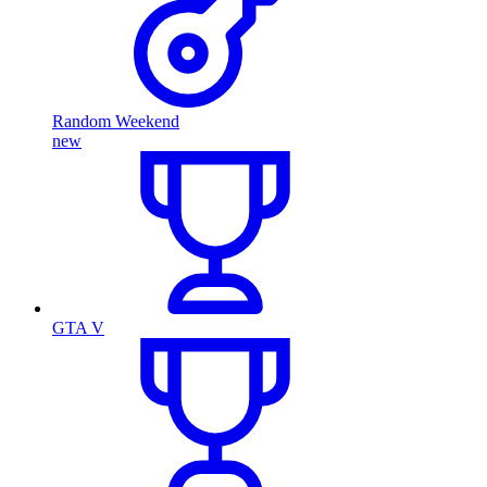
Random Weekend
new
GTA V