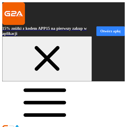
15% zniżki z kodem APP15 na pierwszy zakup w
Otwórz apkę
aplikacji