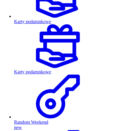
Karty podarunkowe
Karty podarunkowe
Random Weekend
new