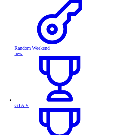
Random Weekend
new
GTA V