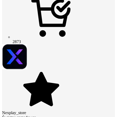
2873
Nexplay_store