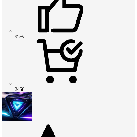
95%
2468