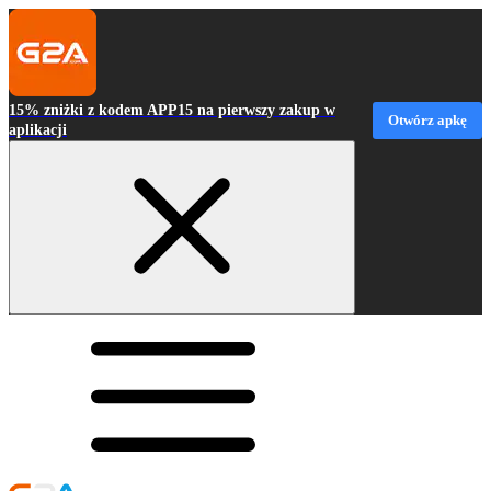
15% zniżki z kodem APP15 na pierwszy zakup w
Otwórz apkę
aplikacji