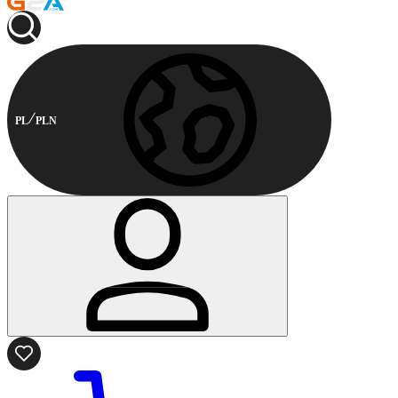
PL
PLN