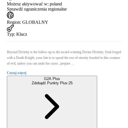
Możesz aktywować w:
poland
Sprawdź ograniczenia regionalne
Region
:
GLOBALNY
Typ
:
Klucz
Beyond Divinity is the follow-up to the award-winning Divine Divinity. Soul-forged
with a Death Knight, your fate is to spend the rest of eternity bonded to this creature
of evil, unless you can undo his curse...prepare ...
Czytaj więcej
G2A Plus
Zdobądź Punkty Plus:
25