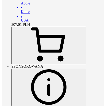
Apple
•
Klucz
•
USA
207.01
PLN
SPONSOROWANA