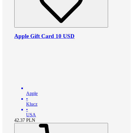
Apple Gift Card 10 USD
Apple
•
Klucz
•
USA
42.37
PLN