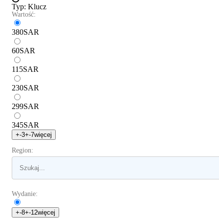
Typ
:
Klucz
Wartość:
380
SAR
60
SAR
115
SAR
230
SAR
299
SAR
345
SAR
+
-3
+
-7
więcej
Region:
Wydanie:
+
-8
+
-12
więcej