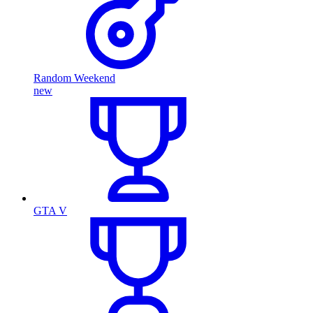
Random Weekend
new
GTA V