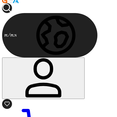
PL
PLN