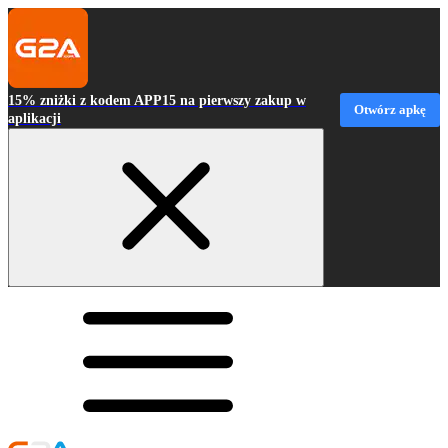
15% zniżki z kodem APP15 na pierwszy zakup w
Otwórz apkę
aplikacji