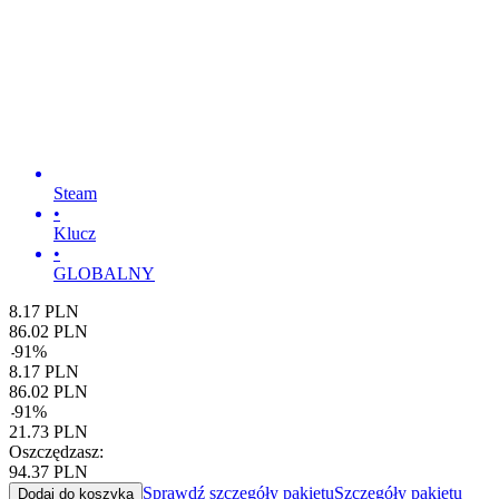
Steam
•
Klucz
•
GLOBALNY
8.17
PLN
86.02
PLN
-
91
%
8.17
PLN
86.02
PLN
-
91
%
21.73
PLN
Oszczędzasz:
94.37
PLN
Sprawdź szczegóły pakietu
Szczegóły pakietu
Dodaj do koszyka