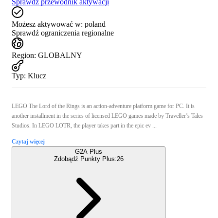
Sprawdź przewodnik aktywacji
Możesz aktywować w:
poland
Sprawdź ograniczenia regionalne
Region
:
GLOBALNY
Typ
:
Klucz
LEGO The Lord of the Rings is an action-adventure platform game for PC. It is
another installment in the series of licensed LEGO games made by Traveller’s Tales
Studios. In LEGO LOTR, the player takes part in the epic ev ...
Czytaj więcej
G2A Plus
Zdobądź Punkty Plus:
26