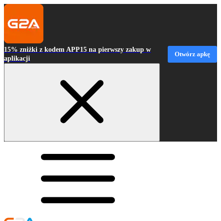
15% zniżki z kodem APP15 na pierwszy zakup w
Otwórz apkę
aplikacji