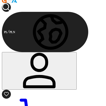
PL
PLN