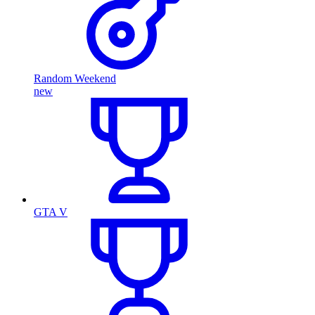
Random Weekend
new
GTA V