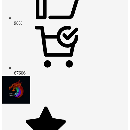
98%
67606