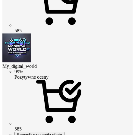
585
My_digital_world
99%
Pozytywne oceny
585
Sprawdź szczegóły oferty