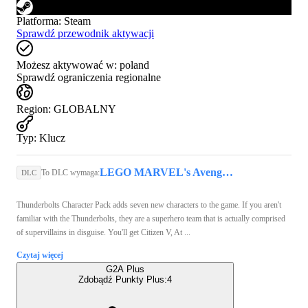
Platforma
:
Steam
Sprawdź przewodnik aktywacji
Możesz aktywować w:
poland
Sprawdź ograniczenia regionalne
Region
:
GLOBALNY
Typ
:
Klucz
LEGO MARVEL's Avengers (PC) - Steam Key - GLOBAL
To DLC wymaga:
DLC
Thunderbolts Character Pack adds seven new characters to the game. If you aren't
familiar with the Thunderbolts, they are a superhero team that is actually comprised
of supervillains in disguise. You'll get Citizen V, At ...
Czytaj więcej
G2A Plus
Zdobądź Punkty Plus:
4