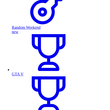
Random Weekend
new
GTA V