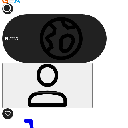
PL
PLN