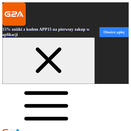
15% zniżki z kodem APP15 na pierwszy zakup w
Otwórz apkę
aplikacji