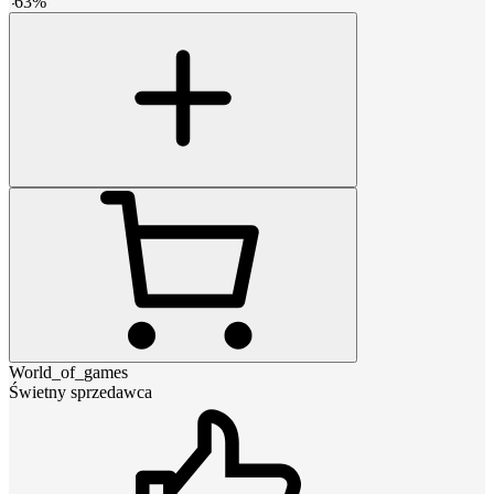
-
63
%
World_of_games
Świetny sprzedawca