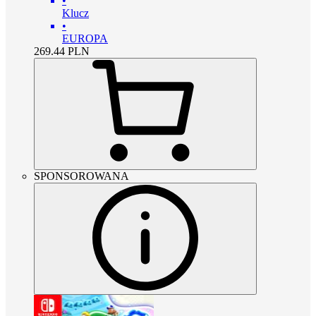
•
Klucz
•
EUROPA
269.44
PLN
SPONSOROWANA