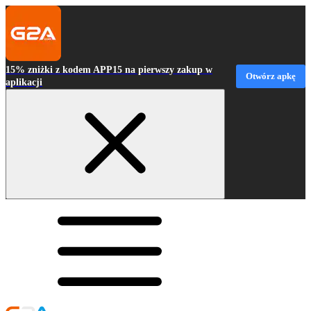
15% zniżki z kodem APP15 na pierwszy zakup w
Otwórz apkę
aplikacji