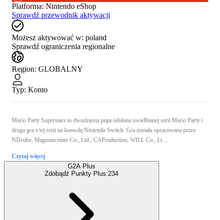
Platforma
:
Nintendo eShop
Sprawdź przewodnik aktywacji
Możesz aktywować w:
poland
Sprawdź ograniczenia regionalne
Region
:
GLOBALNY
Typ
:
Konto
Mario Party Superstars to dwudziesta piąta odsłona uwielbianej serii Mario Party i
druga gra z tej serii na konsolę Nintendo Switch. Gra została opracowana przez
NDcube, Magnum enter Co., Ltd., CAProduction, WILL Co., Lt ...
Czytaj więcej
G2A Plus
Zdobądź Punkty Plus:
234