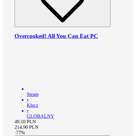
Overcooked! All You Can Eat PC
Steam
•
Klucz
•
GLOBALNY
49.10
PLN
214.90
PLN
-
77
%