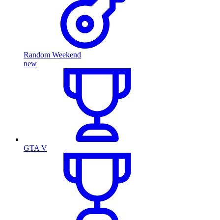
Random Weekend
new
GTA V