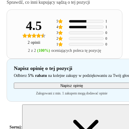
Sprawdź, co inni kupujący sądzą o tej pozycji
4.5
5
1
4
1
3
0
2
0
2 opinii
1
0
2 z 2
(100%)
oceniających poleca tę pozycję
Napisz opinię o tej pozycji
Odbierz
5% rabatu
na kolejne zakupy w podziękowaniu za Twój głos
Napisz opinię
Zalogowani z min. 1 zakupem mogą dodawać opinie
Sortuj: