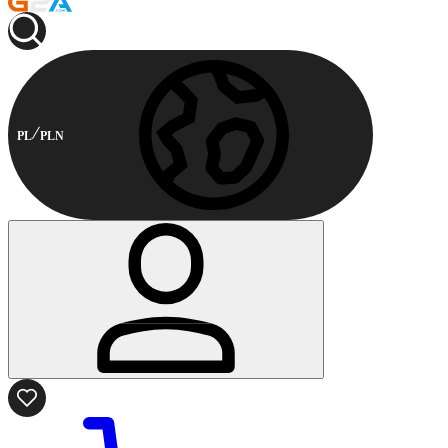
PL
PLN