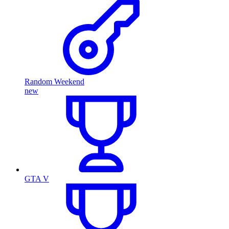
Random Weekend
new
GTA V