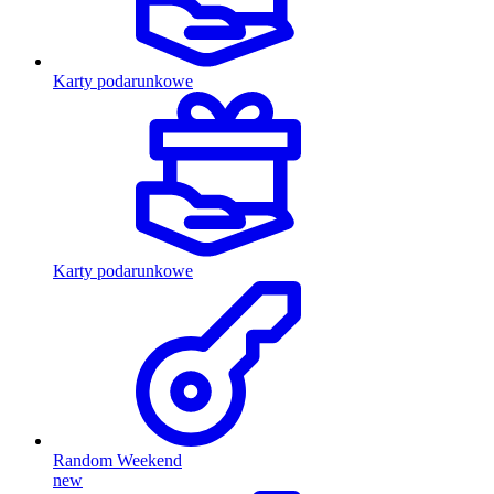
Karty podarunkowe
Karty podarunkowe
Random Weekend
new