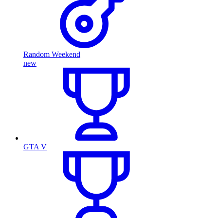
Random Weekend
new
GTA V