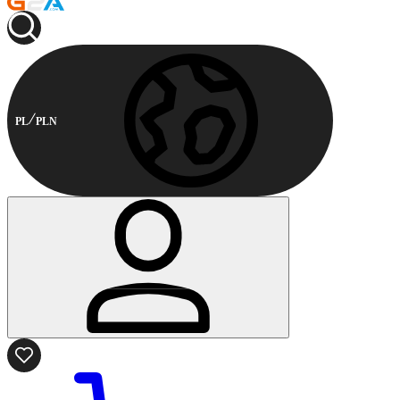
PL
PLN