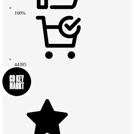
100%
44395