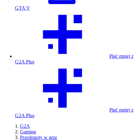
GTA V
Płać mniej z
G2A Plus
Płać mniej z
G2A Plus
G2A
Gaming
Przedmioty w grze