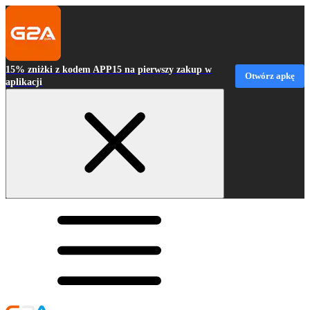
15% zniżki z kodem APP15 na pierwszy zakup w
Otwórz apkę
aplikacji