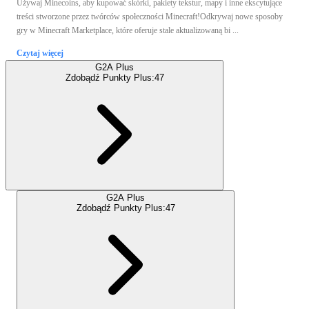
Używaj Minecoins, aby kupować skórki, pakiety tekstur, mapy i inne ekscytujące
treści stworzone przez twórców społeczności Minecraft!Odkrywaj nowe sposoby
gry w Minecraft Marketplace, które oferuje stale aktualizowaną bi ...
Czytaj więcej
G2A Plus
Zdobądź Punkty Plus:
47
G2A Plus
Zdobądź Punkty Plus:
47