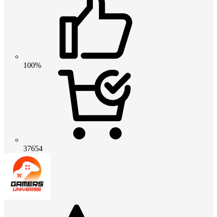
100%
37654