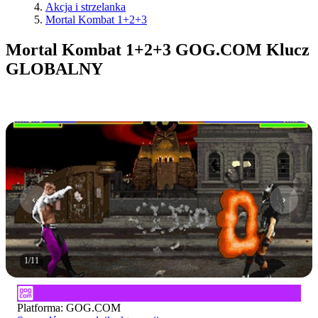
Akcja i strzelanka
Mortal Kombat 1+2+3
Mortal Kombat 1+2+3 GOG.COM Klucz
GLOBALNY
1
/
11
Platforma
:
GOG.COM