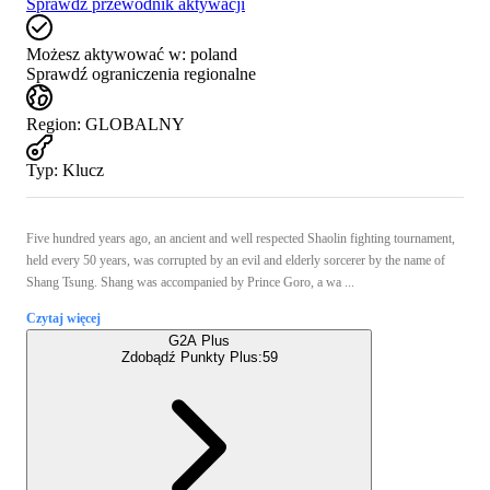
Sprawdź przewodnik aktywacji
Możesz aktywować w:
poland
Sprawdź ograniczenia regionalne
Region
:
GLOBALNY
Typ
:
Klucz
Five hundred years ago, an ancient and well respected Shaolin fighting tournament,
held every 50 years, was corrupted by an evil and elderly sorcerer by the name of
Shang Tsung. Shang was accompanied by Prince Goro, a wa ...
Czytaj więcej
G2A Plus
Zdobądź Punkty Plus:
59