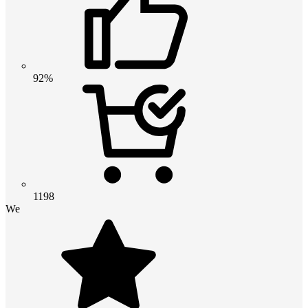
92%
1198
We