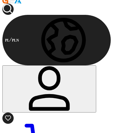
PL
PLN