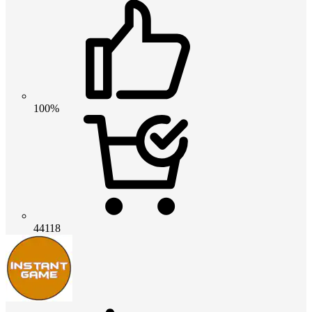
100%
44118