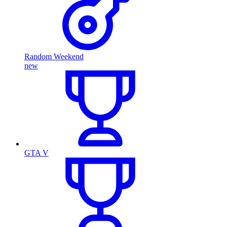
Random Weekend
new
GTA V