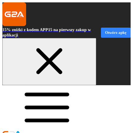
15% zniżki z kodem APP15 na pierwszy zakup w
Otwórz apkę
aplikacji