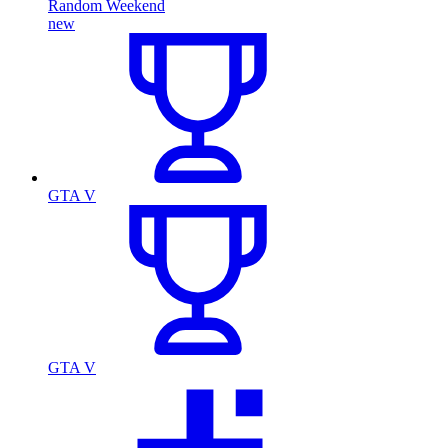
Random Weekend
new
GTA V
GTA V