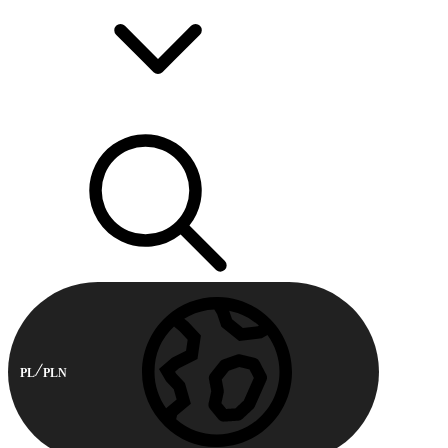
PL
PLN