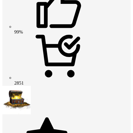
99%
2851