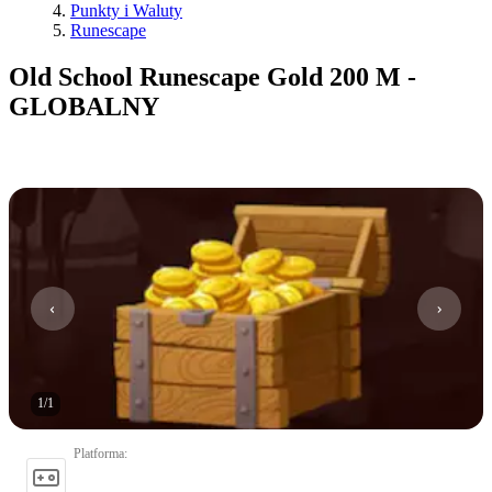
Punkty i Waluty
Runescape
Old School Runescape Gold 200 M -
GLOBALNY
1
/
1
Platforma
: