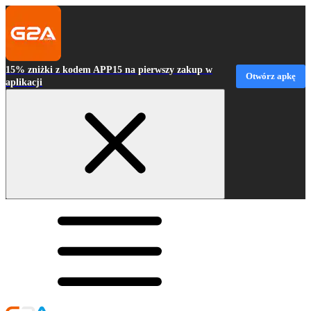
15% zniżki z kodem APP15 na pierwszy zakup w
Otwórz apkę
aplikacji