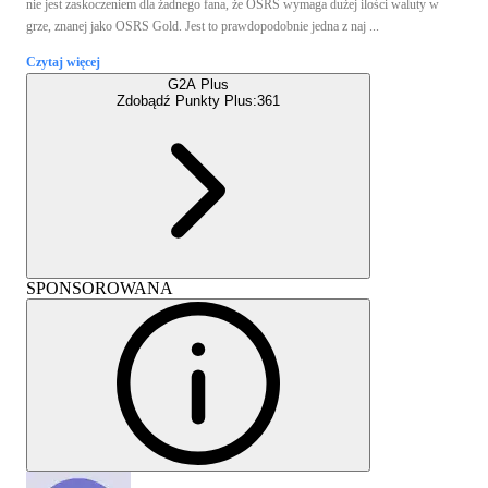
nie jest zaskoczeniem dla żadnego fana, że OSRS wymaga dużej ilości waluty w
grze, znanej jako OSRS Gold. Jest to prawdopodobnie jedna z naj ...
Czytaj więcej
G2A Plus
Zdobądź Punkty Plus:
361
SPONSOROWANA