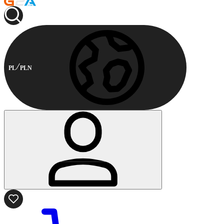
PL
PLN