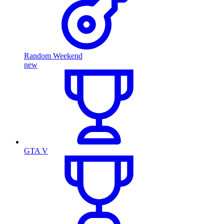
Random Weekend
new
GTA V