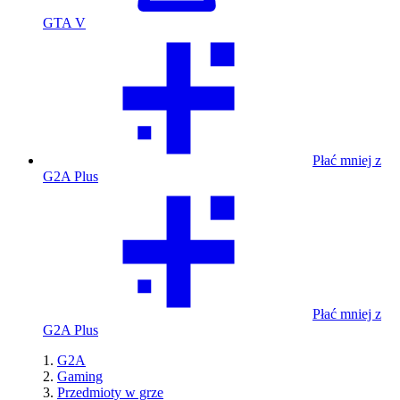
GTA V
Płać mniej z
G2A Plus
Płać mniej z
G2A Plus
G2A
Gaming
Przedmioty w grze