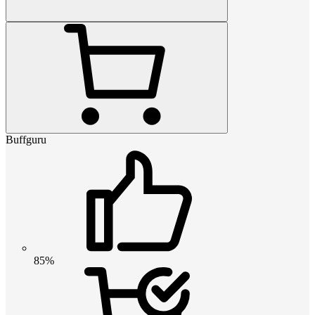
Buffguru
85%