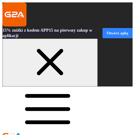
15% zniżki z kodem APP15 na pierwszy zakup w
Otwórz apkę
aplikacji