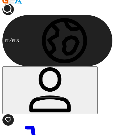
PL
PLN