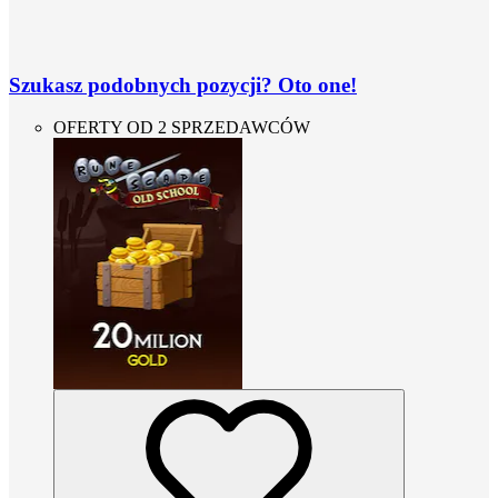
Szukasz podobnych pozycji? Oto one!
OFERTY OD 2 SPRZEDAWCÓW