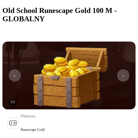
Old School Runescape Gold 100 M -
GLOBALNY
1
/
1
Platforma
:
Runescape Gold