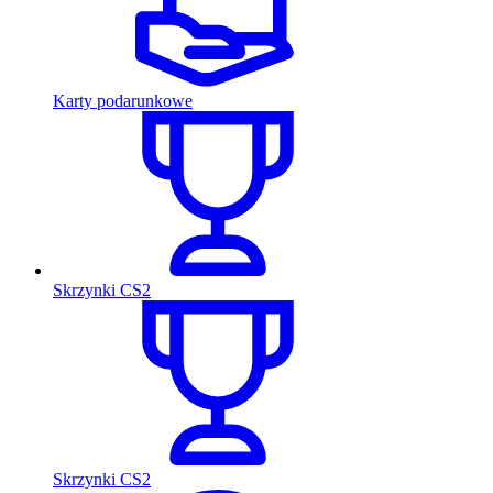
Karty podarunkowe
Skrzynki CS2
Skrzynki CS2