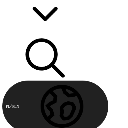
PL
PLN