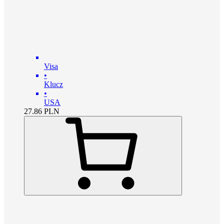
Visa
•
Klucz
•
USA
27.86
PLN