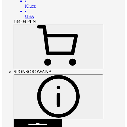
•
Klucz
•
USA
134.04
PLN
SPONSOROWANA