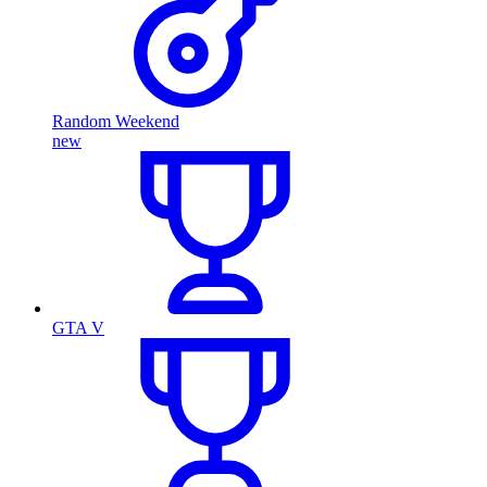
Random Weekend
new
GTA V