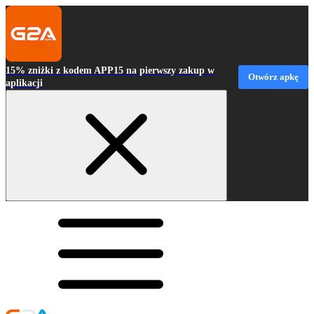
15% zniżki z kodem APP15 na pierwszy zakup w
Otwórz apkę
aplikacji