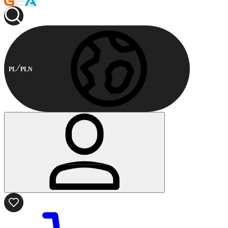
PL
PLN