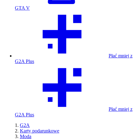
GTA V
Płać mniej z
G2A Plus
Płać mniej z
G2A Plus
G2A
Karty podarunkowe
Moda