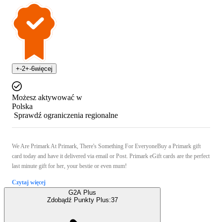
+
-2
+
-6
więcej
Możesz aktywować w
Polska
Sprawdź ograniczenia regionalne
We Are Primark At Primark, There's Something For EveryoneBuy a Primark gift
card today and have it delivered via email or Post. Primark eGift cards are the perfect
last minute gift for her, your bestie or even mum!
Czytaj więcej
G2A Plus
Zdobądź Punkty Plus:
37