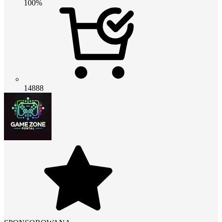
100%
14888