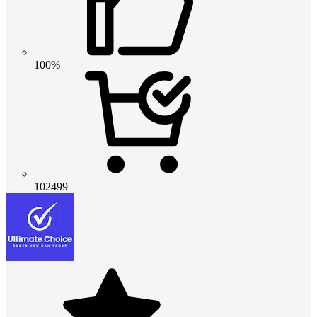
100%
102499