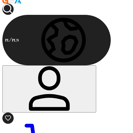
PL
PLN