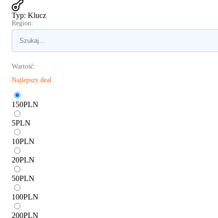
Typ
:
Klucz
Region:
Wartość:
Najlepszy deal
150
PLN
5
PLN
10
PLN
20
PLN
50
PLN
100
PLN
200
PLN