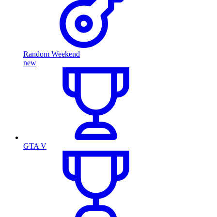
Random Weekend
new
GTA V