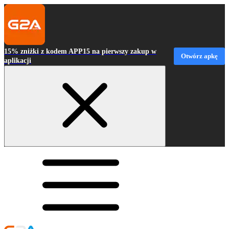
15% zniżki z kodem APP15 na pierwszy zakup w
Otwórz apkę
aplikacji