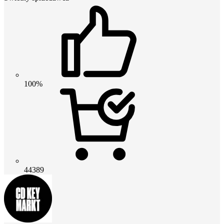
100%
44389