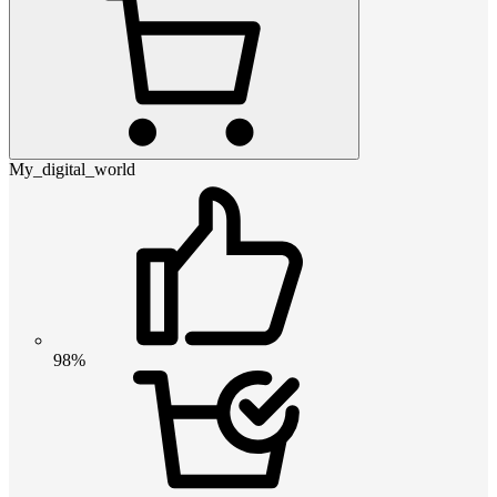
My_digital_world
98%