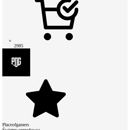
2985
Placeofgamers
Świetny sprzedawca