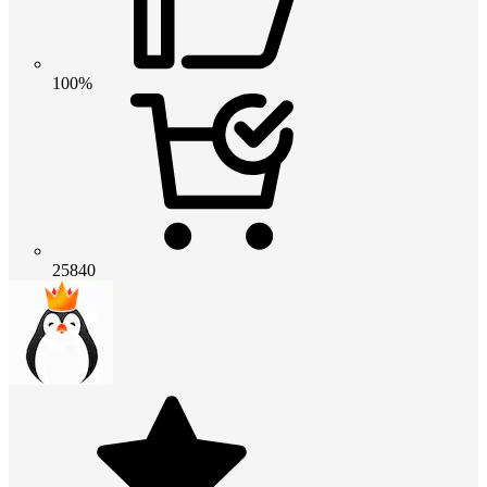
100%
25840